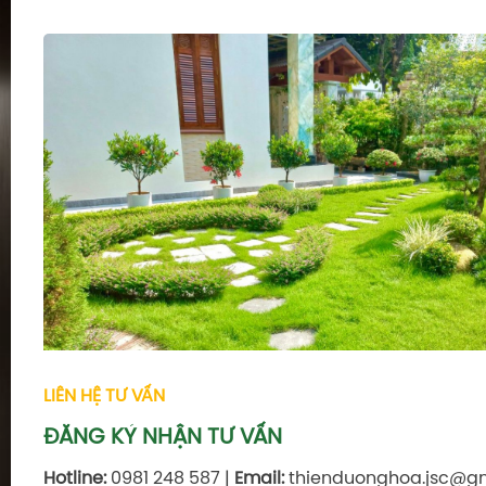
LIÊN HỆ TƯ VẤN
ĐĂNG KÝ NHẬN TƯ VẤN
Hotline:
0981 248 587 |
Email:
thienduonghoa.jsc@g