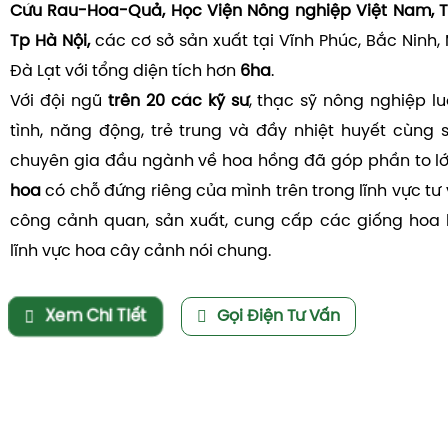
Cứu Rau-Hoa-Quả, Học Viện Nông nghiệp Việt Nam, T
Tp Hà Nội,
các cơ sở sản xuất tại Vĩnh Phúc, Bắc Ninh,
Đà Lạt với tổng diện tích hơn
6ha
.
Với đội ngũ
trên 20 các kỹ sư
, thạc sỹ nông nghiệp l
tình, năng động, trẻ trung và đầy nhiệt huyết cùng 
chuyên gia đầu ngành về hoa hồng đã góp phần to l
hoa
có chỗ đứng riêng của mình trên trong lĩnh vực tư v
công cảnh quan, sản xuất, cung cấp các giống hoa 
lĩnh vực hoa cây cảnh nói chung.
Xem Chi Tiết
Gọi Điện Tư Vấn