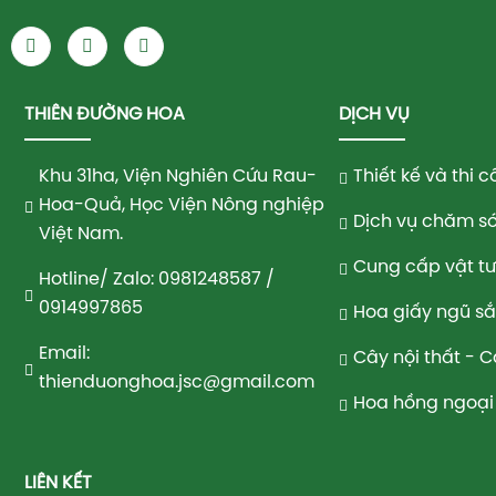
THIÊN ĐƯỜNG HOA
DỊCH VỤ
Khu 31ha, Viện Nghiên Cứu Rau-
Thiết kế và thi
Hoa-Quả, Học Viện Nông nghiệp
Dịch vụ chăm só
Việt Nam.
Cung cấp vật t
Hotline/ Zalo: 0981248587 /
0914997865
Hoa giấy ngũ s
Email:
Cây nội thất - 
thienduonghoa.jsc@gmail.com
Hoa hồng ngoại 
LIÊN KẾT