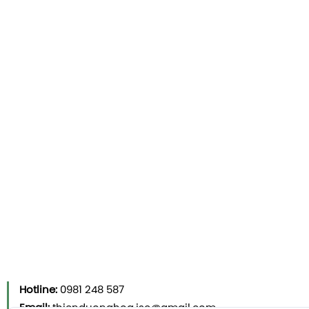
Hotline:
0981 248 587
Email:
thienduonghoa.jsc@gmail.com