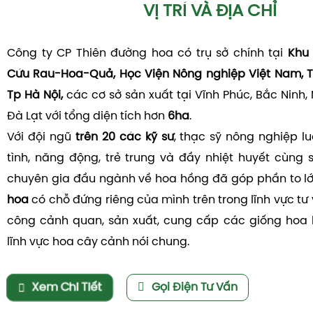
VỊ TRÍ VÀ ĐỊA CHỈ
Công ty CP Thiên đường hoa có trụ sở chính tại
Khu 
Cứu Rau-Hoa-Quả, Học Viện Nông nghiệp Việt Nam, T
Tp Hà Nội,
các cơ sở sản xuất tại Vĩnh Phúc, Bắc Ninh,
Đà Lạt với tổng diện tích hơn
6ha
.
Với đội ngũ
trên 20 các kỹ sư
, thạc sỹ nông nghiệp l
tình, năng động, trẻ trung và đầy nhiệt huyết cùng 
chuyên gia đầu ngành về hoa hồng đã góp phần to l
hoa
có chỗ đứng riêng của mình trên trong lĩnh vực tư v
công cảnh quan, sản xuất, cung cấp các giống hoa 
lĩnh vực hoa cây cảnh nói chung.
Xem Chi Tiết
Gọi Điện Tư Vấn