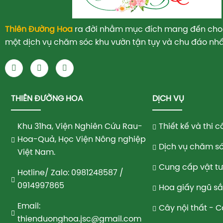
Thiên Đường Hoa
ra đời nhằm mục đích mang đến cho
một dịch vụ chăm sóc khu vườn tận tụy và chu đáo nhấ
THIÊN ĐƯỜNG HOA
DỊCH VỤ
Khu 31ha, Viện Nghiên Cứu Rau-
Thiết kế và thi
Hoa-Quả, Học Viện Nông nghiệp
Dịch vụ chăm só
Việt Nam.
Cung cấp vật t
Hotline/ Zalo: 0981248587 /
0914997865
Hoa giấy ngũ s
Email:
Cây nội thất - 
thienduonghoa.jsc@gmail.com