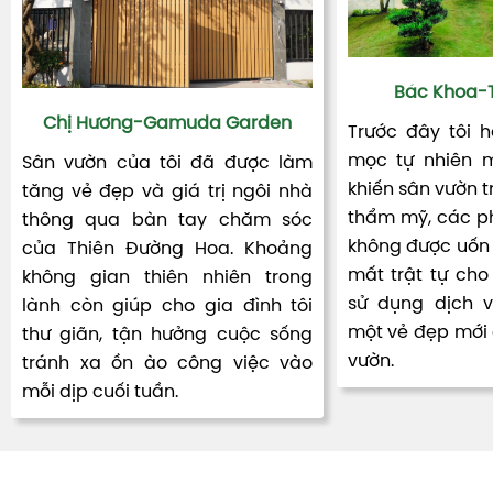
Bác Khoa-T
Chị Hương-Gamuda Garden
Trước đây tôi 
mọc tự nhiên m
Sân vườn của tôi đã được làm
khiến sân vườn t
tăng vẻ đẹp và giá trị ngôi nhà
thẩm mỹ, các ph
thông qua bàn tay chăm sóc
không được uốn 
của Thiên Đường Hoa. Khoảng
mất trật tự cho 
không gian thiên nhiên trong
sử dụng dịch 
lành còn giúp cho gia đình tôi
một vẻ đẹp mới đ
thư giãn, tận hưởng cuộc sống
vườn.
tránh xa ồn ào công việc vào
mỗi dịp cuối tuần.