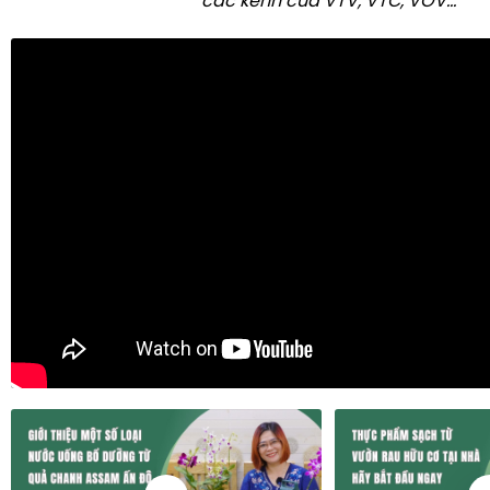
các kênh của VTV, VTC, VOV...