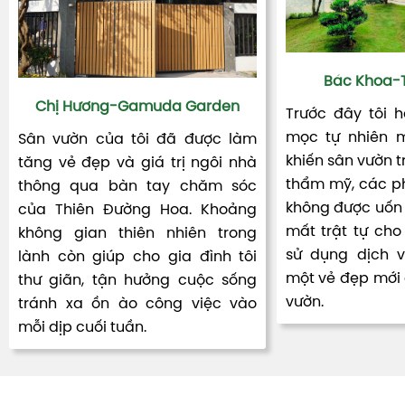
Bác Khoa-T
Chị Hương-Gamuda Garden
Trước đây tôi 
mọc tự nhiên m
Sân vườn của tôi đã được làm
khiến sân vườn t
tăng vẻ đẹp và giá trị ngôi nhà
thẩm mỹ, các ph
thông qua bàn tay chăm sóc
không được uốn 
của Thiên Đường Hoa. Khoảng
mất trật tự cho 
không gian thiên nhiên trong
sử dụng dịch 
lành còn giúp cho gia đình tôi
một vẻ đẹp mới đ
thư giãn, tận hưởng cuộc sống
vườn.
tránh xa ồn ào công việc vào
mỗi dịp cuối tuần.