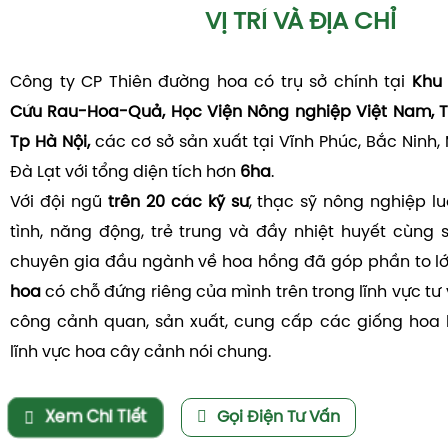
VỊ TRÍ VÀ ĐỊA CHỈ
Công ty CP Thiên đường hoa có trụ sở chính tại
Khu 
Cứu Rau-Hoa-Quả, Học Viện Nông nghiệp Việt Nam, T
Tp Hà Nội,
các cơ sở sản xuất tại Vĩnh Phúc, Bắc Ninh,
Đà Lạt với tổng diện tích hơn
6ha
.
Với đội ngũ
trên 20 các kỹ sư
, thạc sỹ nông nghiệp l
tình, năng động, trẻ trung và đầy nhiệt huyết cùng 
chuyên gia đầu ngành về hoa hồng đã góp phần to l
hoa
có chỗ đứng riêng của mình trên trong lĩnh vực tư v
công cảnh quan, sản xuất, cung cấp các giống hoa 
lĩnh vực hoa cây cảnh nói chung.
Xem Chi Tiết
Gọi Điện Tư Vấn