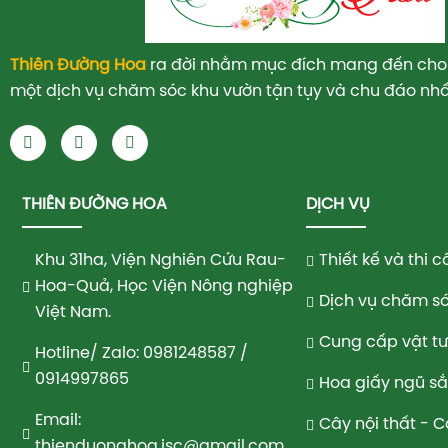
Thiên Đường Hoa
ra đời nhằm mục đích mang đến cho
một dịch vụ chăm sóc khu vườn tận tụy và chu đáo nhấ
THIÊN ĐƯỜNG HOA
DỊCH VỤ
Khu 31ha, Viện Nghiên Cứu Rau-
Thiết kế và thi
Hoa-Quả, Học Viện Nông nghiệp
Dịch vụ chăm só
Việt Nam.
Cung cấp vật t
Hotline/ Zalo: 0981248587 /
0914997865
Hoa giấy ngũ s
Email:
Cây nội thất - 
thienduonghoa.jsc@gmail.com