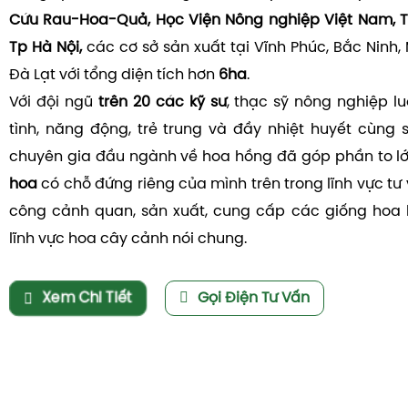
Cứu Rau-Hoa-Quả, Học Viện Nông nghiệp Việt Nam, T
Tp Hà Nội,
các cơ sở sản xuất tại Vĩnh Phúc, Bắc Ninh,
Đà Lạt với tổng diện tích hơn
6ha
.
Với đội ngũ
trên 20 các kỹ sư
, thạc sỹ nông nghiệp l
tình, năng động, trẻ trung và đầy nhiệt huyết cùng 
chuyên gia đầu ngành về hoa hồng đã góp phần to l
hoa
có chỗ đứng riêng của mình trên trong lĩnh vực tư v
công cảnh quan, sản xuất, cung cấp các giống hoa 
lĩnh vực hoa cây cảnh nói chung.
Xem Chi Tiết
Gọi Điện Tư Vấn