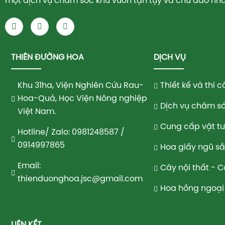
một dịch vụ chăm sóc khu vườn tận tụy và chu đáo nhấ
THIÊN ĐƯỜNG HOA
DỊCH VỤ
Khu 31ha, Viện Nghiên Cứu Rau-
Thiết kế và thi
Hoa-Quả, Học Viện Nông nghiệp
Dịch vụ chăm só
Việt Nam.
Cung cấp vật t
Hotline/ Zalo: 0981248587 /
0914997865
Hoa giấy ngũ s
Email:
Cây nội thất - 
thienduonghoa.jsc@gmail.com
Hoa hồng ngoại 
LIÊN KẾT