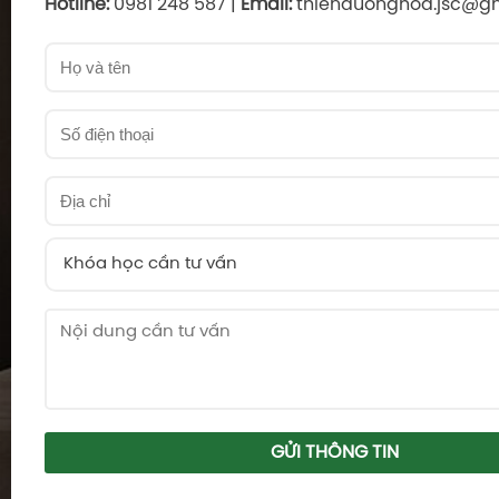
Hotline:
0981 248 587 |
Email:
thienduonghoa.jsc@g
Khóa học cần tư vấn
GỬI THÔNG TIN