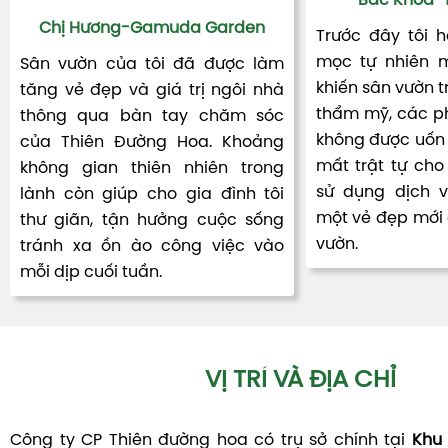
Bác Khoa-T
Chị Hương-Gamuda Garden
Trước đây tôi 
mọc tự nhiên m
Sân vườn của tôi đã được làm
khiến sân vườn t
tăng vẻ đẹp và giá trị ngôi nhà
thẩm mỹ, các ph
thông qua bàn tay chăm sóc
không được uốn 
của Thiên Đường Hoa. Khoảng
mất trật tự cho 
không gian thiên nhiên trong
sử dụng dịch 
lành còn giúp cho gia đình tôi
một vẻ đẹp mới đ
thư giãn, tận hưởng cuộc sống
vườn.
tránh xa ồn ào công việc vào
mỗi dịp cuối tuần.
VỊ TRÍ VÀ ĐỊA CHỈ
Công ty CP Thiên đường hoa có trụ sở chính tại
Khu 