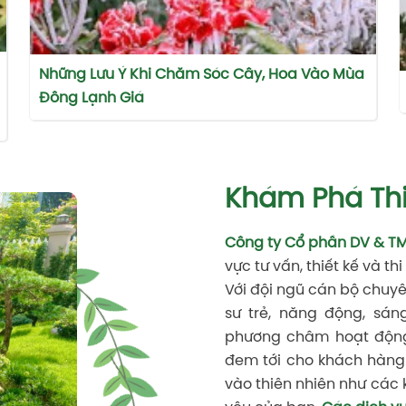
Những Lưu Ý Khi Chăm Sóc Cây, Hoa Vào Mùa
Đông Lạnh Giá
Khám Phá Th
Công ty Cổ phần DV & T
vực tư vấn, thiết kế và t
Với đội ngũ cán bộ chuyê
sư trẻ, năng động, sán
phương châm hoạt độ
đem tới cho khách hàng 
vào thiên nhiên như các