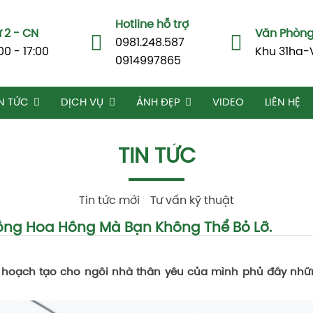
Hotline hỗ trợ
 2 - CN
Văn Phòng 
0981.248.587
00 - 17:00
Khu 31ha-
0914997865
N TỨC
DỊCH VỤ
ẢNH ĐẸP
VIDEO
LIÊN HỆ
TIN TỨC
Tin tức mới
Tư vấn kỹ thuật
rồng Hoa Hồng Mà Bạn Không Thể Bỏ Lỡ.
oạch tạo cho ngôi nhà thân yêu của mình phủ đầy những