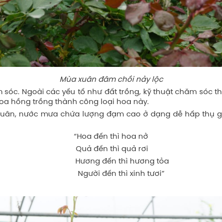
Mùa xuân đâm chồi nảy lộc
c. Ngoài các yếu tố như đất trồng, kỹ thuật chăm sóc thì 
oa hồng trồng thành công loại hoa này.
n, nước mưa chứa lượng đạm cao ở dạng dễ hấp thụ giúp c
“Hoa đến thì hoa nở
Quả đến thì quả rơi
Hương đến thì hương tỏa
Người đến thì xinh tươi”