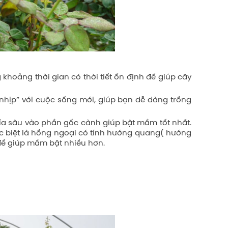
khoảng thời gian có thời tiết ổn định để giúp cây
hịp” với cuộc sống mới, giúp bạn dễ dàng trồng
 tỉa sâu vào phần gốc cành giúp bật mầm tốt nhất.
đặc biệt là hồng ngoại có tính hướng quang( hướng
h để giúp mầm bật nhiều hơn.