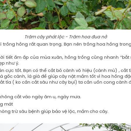
Trăm cây phát lộc - Trăm hoa đua nở
í trồng hồng rất quan trọng. Bạn nên trồng hoa hồng trong 
i tiết ấm ấp của mùa xuân, hồng trồng cũng nhanh “bắt n
p như ý.
án cực tốt. Bạn có thể cắt bỏ cành vô hiệu (cành mù) , cắt
 lá gốc cành, lá già để giúp cây nật mầm tốt vì hoa hồng 
á, cắt tỉa ( ko cần cắt sâu như cây bụi) ta cần uốn cong càn
 không cắt vào ngày âm u, ngày mưa.
ng mát
ng trừ sâu bệnh giúp bảo vệ lộc, mầm cho cây.