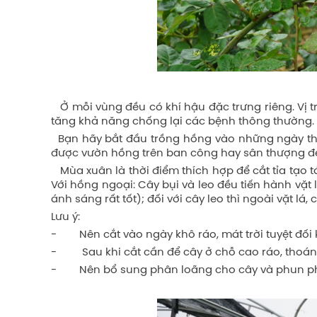
Ở mỗi vùng đều có khí hậu đặc trưng riêng. Vị tr
tăng khả năng chống lại các bệnh thông thường.
Bạn hãy bắt đầu trồng hồng vào những ngày thờ
được vườn hồng trên ban công hay sân thượng đẹ
Mùa xuân là thời điểm thích hợp để cắt tỉa tạo t
Với hồng ngoại: Cây bụi và leo đều tiến hành vặt
ánh sáng rất tốt); đối với cây leo thì ngoài vặt l
Lưu ý:
- Nên cắt vào ngày khô ráo, mát trời tuyệt đối
- Sau khi cắt cần để cây ở chỗ cao ráo, thoá
- Nên bổ sung phân loãng cho cây và phun phò