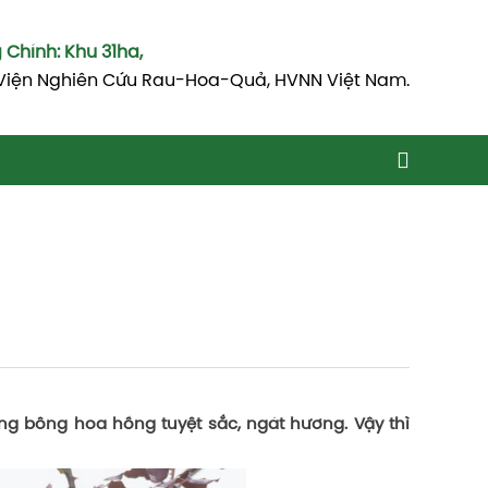
Chính: Khu 31ha,
Viện Nghiên Cứu Rau-Hoa-Quả, HVNN Việt Nam.
 bông hoa hồng tuyệt sắc, ngát hương. Vậy thì