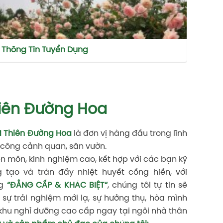
Thông Tin Tuyển Dụng
Tin 
iên Đường Hoa
M Thiên Đường Hoa
là đơn vị hàng đầu trong lĩnh
hi công cảnh quan, sân vườn.
n môn, kinh nghiệm cao, kết hợp với các bạn kỹ
g tạo và tràn đầy nhiệt huyết cống hiến, với
ng
“ĐẲNG CẤP & KHÁC BIỆT“
, chúng tôi tự tin sẽ
sự trải nghiệm mới lạ, sự hưởng thụ, hòa mình
 khu nghỉ dưỡng cao cấp ngay tại ngôi nhà thân