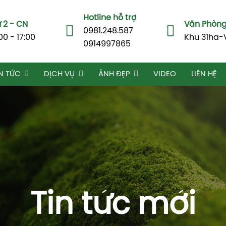
Hotline hỗ trợ
 2 - CN
Văn Phòng 
0981.248.587
00 - 17:00
Khu 31ha-
0914997865
N TỨC
DỊCH VỤ
ẢNH ĐẸP
VIDEO
LIÊN HỆ
Tin tức mới