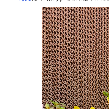
quyến rũ
của Lan Hồ Điệp giúp tạo ra môi trường thư thái