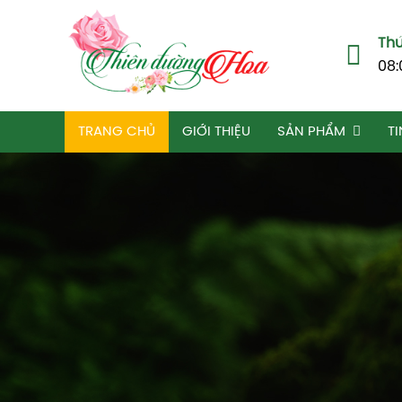
Thứ
08:
TRANG CHỦ
GIỚI THIỆU
SẢN PHẨM
TI