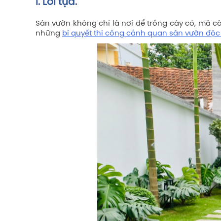
I. Lời tựa.
Sân vườn không chỉ là nơi để trồng cây cỏ, mà c
những
bí quyết thi công cảnh quan sân vườn độc