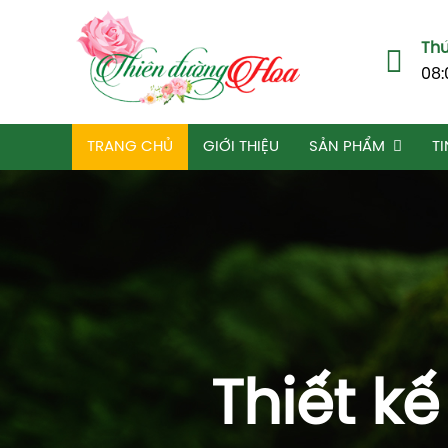
Thứ
08:
TRANG CHỦ
GIỚI THIỆU
SẢN PHẨM
TI
Thiết k