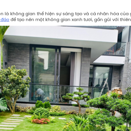
òn là không gian thể hiện sự sáng tạo và cá nhân hóa của g
 đáo
để tạo nên một không gian xanh tươi, gần gũi với thiên