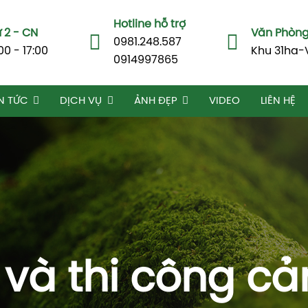
Hotline hỗ trợ
 2 - CN
Văn Phòng 
0981.248.587
00 - 17:00
Khu 31ha-
0914997865
N TỨC
DỊCH VỤ
ẢNH ĐẸP
VIDEO
LIÊN HỆ
ế và thi công c