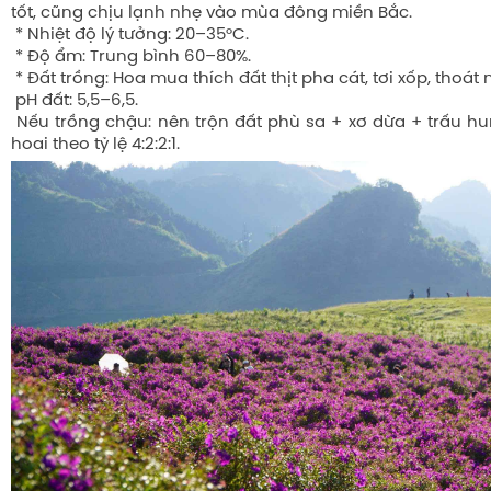
tốt, cũng chịu lạnh nhẹ vào mùa đông miền Bắc.
* Nhiệt độ lý tưởng: 20–35°C.
* Độ ẩm: Trung bình 60–80%.
* Đất trồng: Hoa mua thích đất thịt pha cát, tơi xốp, thoát 
pH đất: 5,5–6,5.
Nếu trồng chậu: nên trộn đất phù sa + xơ dừa + trấu hu
hoai theo tỷ lệ 4:2:2:1.