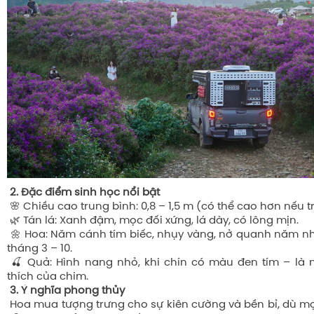
2. Đặc điểm sinh học nổi bật
🌸 Chiều cao trung bình: 0,8 – 1,5 m (có thể cao hơn nếu 
🌿 Tán lá: Xanh đậm, mọc đối xứng, lá dày, có lông mịn.
🌼 Hoa: Năm cánh tím biếc, nhụy vàng, nở quanh năm nh
tháng 3 – 10.
🍒 Quả: Hình nang nhỏ, khi chín có màu đen tím – là 
thích của chim.
3. Ý nghĩa phong thủy
Hoa mua tượng trưng cho sự kiên cường và bền bỉ, dù mọ