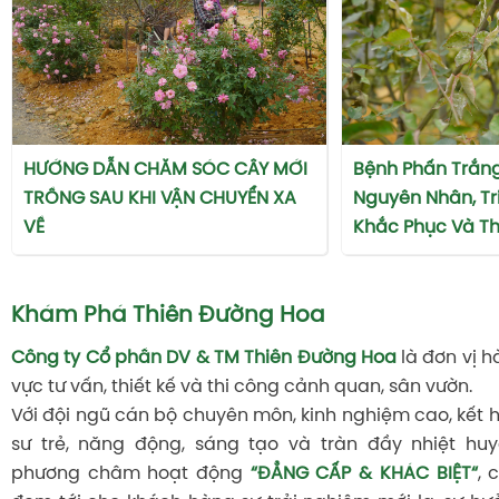
HƯỚNG DẪN CHĂM SÓC CÂY MỚI
Bệnh Phấn Trắng
TRỒNG SAU KHI VẬN CHUYỂN XA
Nguyên Nhân, Tr
VỀ
Khắc Phục Và T
Khám Phá Thiên Đường Hoa
Công ty Cổ phần DV & TM Thiên Đường Hoa
là đơn vị h
vực tư vấn, thiết kế và thi công cảnh quan, sân vườn.
Với đội ngũ cán bộ chuyên môn, kinh nghiệm cao, kết 
sư trẻ, năng động, sáng tạo và tràn đầy nhiệt huy
phương châm hoạt động
“ĐẲNG CẤP & KHÁC BIỆT“
, 