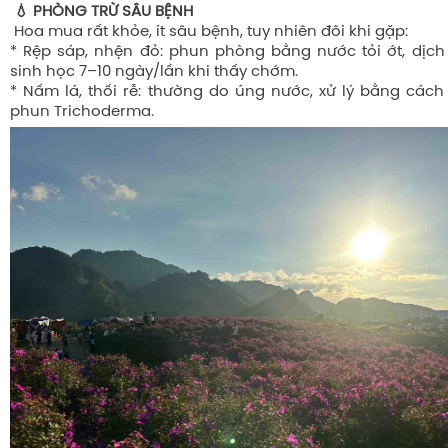
💧 PHÒNG TRỪ SÂU BỆNH
Hoa mua rất khỏe, ít sâu bệnh, tuy nhiên đôi khi gặp:
* Rệp sáp, nhện đỏ: phun phòng bằng nước tỏi ớt, dịc
sinh học 7–10 ngày/lần khi thấy chớm.
* Nấm lá, thối rễ: thường do úng nước, xử lý bằng cách
phun Trichoderma.