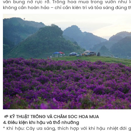
vẫn bung nở rực rỡ. Trồng hoa mua trong vườn như l
không cần hoàn hảo – chỉ cần kiên trì và tỏa sáng đúng t
🌱 KỸ THUẬT TRỒNG VÀ CHĂM SÓC HOA MUA
4. Điều kiện khí hậu và thổ nhưỡng
* Khí hậu:
Cây ưa sáng, thích hợp với khí hậu nhiệt đới 