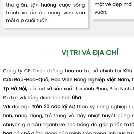
một vẻ đẹp mới đ
thư giãn, tận hưởng cuộc sống
vườn.
tránh xa ồn ào công việc vào
mỗi dịp cuối tuần.
VỊ TRÍ VÀ ĐỊA CHỈ
Công ty CP Thiên đường hoa có trụ sở chính tại
Khu 
Cứu Rau-Hoa-Quả, Học Viện Nông nghiệp Việt Nam, T
Tp Hà Nội,
các cơ sở sản xuất tại Vĩnh Phúc, Bắc Ninh,
Đà Lạt với tổng diện tích hơn
6ha
.
Với đội ngũ
trên 20 các kỹ sư
, thạc sỹ nông nghiệp l
tình, năng động, trẻ trung và đầy nhiệt huyết cùng 
chuyên gia đầu ngành về hoa hồng đã góp phần to l
hoa
có chỗ đứng riêng của mình trên trong lĩnh vực tư v