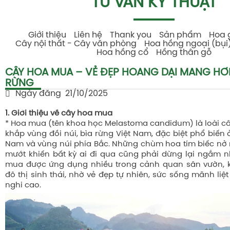
TƯ VẤN KỸ THUẬT
Giới thiệu
Liên hệ
Thank you
Sản phẩm
Hoa 
Cây nội thất - Cây văn phòng
Hoa hồng ngoại (bụi
Hoa hồng cổ
Hồng thân gỗ
CÂY HOA MUA – VẺ ĐẸP HOANG DẠI MANG HƠI
RỪNG
Ngày đăng
21/10/2025
1. Giới thiệu về cây hoa mua
* Hoa mua (tên khoa học Melastoma candidum) là loài câ
khắp vùng đồi núi, bìa rừng Việt Nam, đặc biệt phổ biến
Nam và vùng núi phía Bắc. Những chùm hoa tím biếc nở r
mướt khiến bất kỳ ai đi qua cũng phải dừng lại ngắm n
mua được ứng dụng nhiều trong cảnh quan sân vườn, 
đô thị sinh thái, nhờ vẻ đẹp tự nhiên, sức sống mãnh liệ
nghi cao.