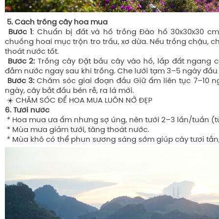
5. Cách trồng cây hoa mua
Bước 1
: Chuẩn bị đất và hố trồng Đào hố 30x30x30 cm
chuồng hoai mục trộn tro trấu, xơ dừa. Nếu trồng chậu, c
thoát nước tốt.
Bước 2:
Trồng cây Đặt bầu cây vào hố, lấp đất ngang cổ
đẫm nước ngay sau khi trồng. Che lưới tạm 3–5 ngày đầu
Bước 3:
Chăm sóc giai đoạn đầu Giữ ẩm liên tục 7–10 n
ngày, cây bắt đầu bén rễ, ra lá mới.
☀️ CHĂM SÓC ĐỂ HOA MUA LUÔN NỞ ĐẸP
6. Tưới nước
* Hoa mua ưa ẩm nhưng sợ úng, nên tưới 2–3 lần/tuần (tùy
* Mùa mưa giảm tưới, tăng thoát nước.
* Mùa khô có thể phun sương sáng sớm giúp cây tươi tắn