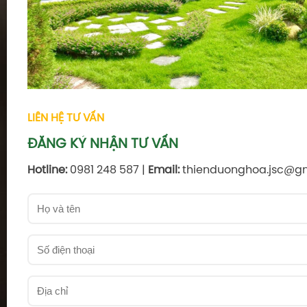
LIÊN HỆ TƯ VẤN
ĐĂNG KÝ NHẬN TƯ VẤN
Hotline:
0981 248 587 |
Email:
thienduonghoa.jsc@g