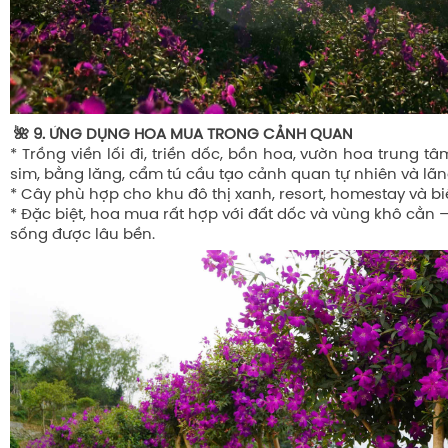
🌺 9. ỨNG DỤNG HOA MUA TRONG CẢNH QUAN
* Trồng viền lối đi, triền dốc, bồn hoa, vườn hoa trung tâ
sim, bằng lăng, cẩm tú cầu tạo cảnh quan tự nhiên và lã
* Cây phù hợp cho khu đô thị xanh, resort, homestay và bi
* Đặc biệt, hoa mua rất hợp với đất dốc và vùng khô cằn – 
sống được lâu bền.