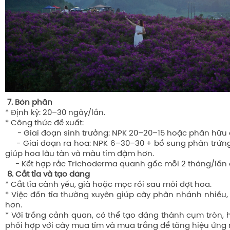
7. Bón phân
* Định kỳ: 20–30 ngày/lần.
* Công thức đề xuất:
- Giai đoạn sinh trưởng: NPK 20–20–15 hoặc phân hữu 
- Giai đoạn ra hoa: NPK 6–30–30 + bổ sung phân trứng
giúp hoa lâu tàn và màu tím đậm hơn.
- Kết hợp rắc Trichoderma quanh gốc mỗi 2 tháng/lần
8. Cắt tỉa và tạo dáng
* Cắt tỉa cành yếu, già hoặc mọc rối sau mỗi đợt hoa.
* Việc đốn tỉa thường xuyên giúp cây phân nhánh nhiều,
hơn.
* Với trồng cảnh quan, có thể tạo dáng thành cụm tròn,
phối hợp với cây mua tím và mua trắng để tăng hiệu ứng