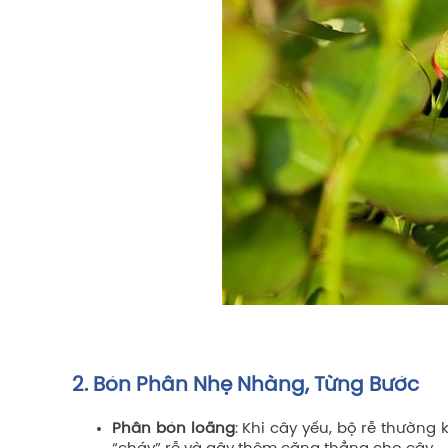
2. Bón Phân Nhẹ Nhàng, Từng Bước
Phân bón loãng
: Khi cây yếu, bộ rễ thườn