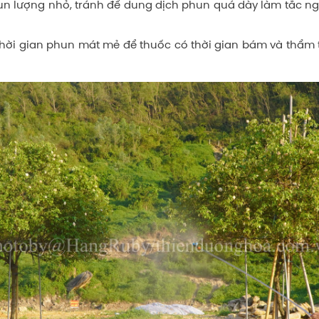
hun lượng nhỏ, tránh để dung dịch phun quá dày làm tắc n
thời gian phun mát mẻ để thuốc có thời gian bám và thẩm