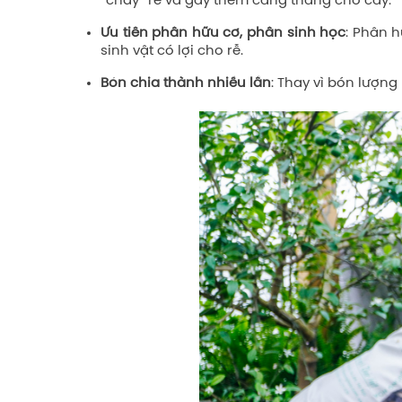
“cháy” rễ và gây thêm căng thẳng cho cây.
Ưu tiên phân hữu cơ, phân sinh học
: Phân h
sinh vật có lợi cho rễ.
Bón chia thành nhiều lần
: Thay vì bón lượng