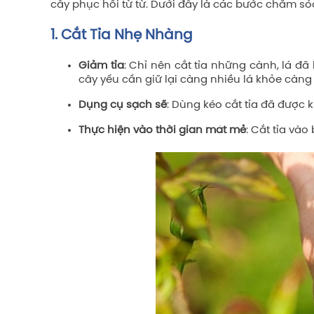
cây phục hồi từ từ. Dưới đây là các bước chăm só
1. Cắt Tỉa Nhẹ Nhàng
Giảm tỉa
: Chỉ nên cắt tỉa những cành, lá đ
cây yếu cần giữ lại càng nhiều lá khỏe càng
Dụng cụ sạch sẽ
: Dùng kéo cắt tỉa đã được 
Thực hiện vào thời gian mát mẻ
: Cắt tỉa và