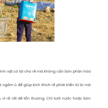
sinh vật có lợi cho rễ mà không cần bón phân hóa
 ngâm ủ để giúp kích thích rễ phát triển từ từ mà
 vì rễ rất dễ tổn thương. Chỉ tưới nước hoặc bón