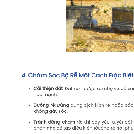
4. Chăm Sóc Bộ Rễ Một Cách Đặc Biệt
Cải thiện đất
: Đất nên được xới nhẹ và bổ s
học mạnh.
Dưỡng rễ
: Dùng dung dịch kích rễ hoặc các 
không gây sốc.
Tránh động chạm rễ
: Khi cây yếu, tuyệt đ
phân nhẹ để tạo điều kiện tốt cho rễ hồi phụ