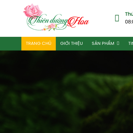
Thứ
08:
TRANG CHỦ
GIỚI THIỆU
SẢN PHẨM
TI