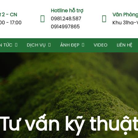
Hotline hỗ trợ
 2 - CN
Văn Phòng 
0981.248.587
00 - 17:00
Khu 31ha-
0914997865
N TỨC
DỊCH VỤ
ẢNH ĐẸP
VIDEO
LIÊN HỆ
Tư vấn kỹ thuậ