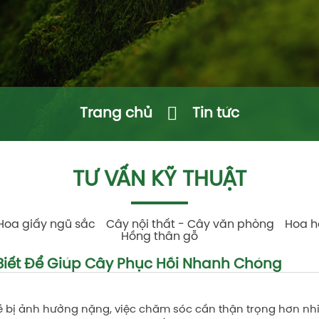
Trang chủ
Tin tức
TƯ VẤN KỸ THUẬT
Hoa giấy ngũ sắc
Cây nội thất - Cây văn phòng
Hoa h
Hồng thân gỗ
iết Để Giúp Cây Phục Hồi Nhanh Chóng
 rễ bị ảnh hưởng nặng, việc chăm sóc cần thận trọng hơn n