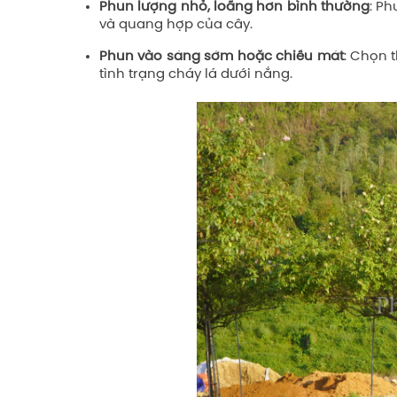
Phun lượng nhỏ, loãng hơn bình thường
: P
và quang hợp của cây.
Phun vào sáng sớm hoặc chiều mát
: Chọn 
tình trạng cháy lá dưới nắng.