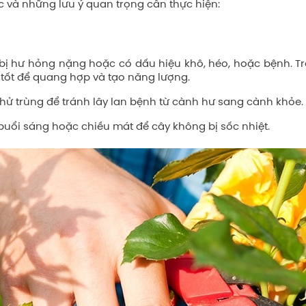
c và những lưu ý quan trọng cần thực hiện:
ã bị hư hỏng nặng hoặc có dấu hiệu khô, héo, hoặc bệnh. T
 tốt để quang hợp và tạo năng lượng.
khử trùng để tránh lây lan bệnh từ cành hư sang cành khỏe.
o buổi sáng hoặc chiều mát để cây không bị sốc nhiệt.