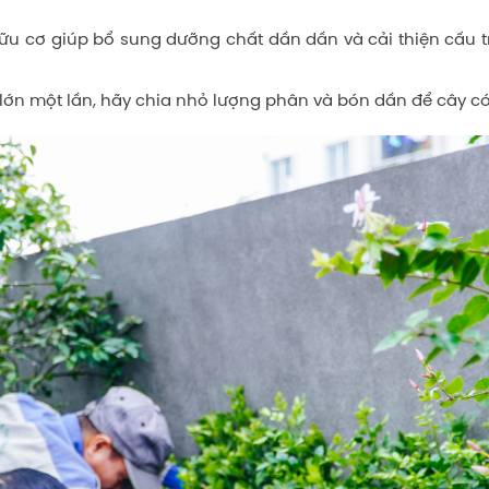
ữu cơ giúp bổ sung dưỡng chất dần dần và cải thiện cấu trú
 lớn một lần, hãy chia nhỏ lượng phân và bón dần để cây có t