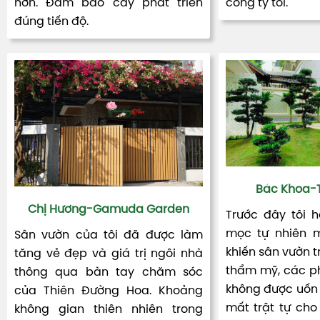
hơn. Đảm bảo cây phát triển
công ty tôi.
đúng tiến độ.
Bác Khoa-T
Chị Hương-Gamuda Garden
Trước đây tôi 
mọc tự nhiên m
Sân vườn của tôi đã được làm
khiến sân vườn t
tăng vẻ đẹp và giá trị ngôi nhà
thẩm mỹ, các ph
thông qua bàn tay chăm sóc
không được uốn 
của Thiên Đường Hoa. Khoảng
mất trật tự cho 
không gian thiên nhiên trong