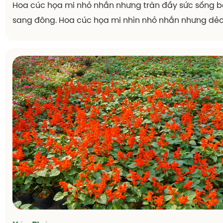
Hoa cúc họa mi nhỏ nhắn nhưng tràn đầy sức sống b
sang đông. Hoa cúc họa mi nhìn nhỏ nhắn nhưng dẻo 
bên trong nó còn có ý nghĩa tình yêu thầm lặng, bởi 
hoa nhỏ nhắn, trắng thuần khiến liên tưởng đến tình 
ngây thơ, giản dị, không màu mè.