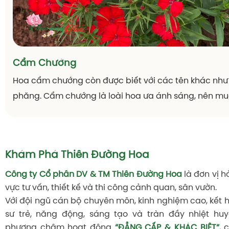
Cẩm Chướng
Hoa cẩm chướng còn được biết với các tên khác như
phăng. Cẩm chướng là loài hoa ưa ánh sáng, nên mu
trưởng tốt thì nên để cây hoa ở môi trường nhiều án
chướng cũng ưa những nơi mát mẻ, không chịu được n
phù hợp khoảng 12-20 độ C
Khám Phá Thiên Đường Hoa
Công ty Cổ phần DV & TM Thiên Đường Hoa
là đơn vị h
vực tư vấn, thiết kế và thi công cảnh quan, sân vườn.
Với đội ngũ cán bộ chuyên môn, kinh nghiệm cao, kết 
sư trẻ, năng động, sáng tạo và tràn đầy nhiệt huy
phương châm hoạt động
“ĐẲNG CẤP & KHÁC BIỆT“
, 