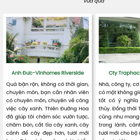
vừa qua
Anh Đức-Vinhomes Riverside
Cty Traphac
Quá bận rộn, không có thời gian,
Nhà, công ty, cơ
chuyên môn, bạn cần nhân viên
có một không gia
có chuyên môn, chuyên về công
tốt có ý nghĩa
việc cây xanh. Thiên Đường Hoa
thủy. Đồng thời
đã giúp tôi chăm sóc vườn tược,
cũng như mang 
chăm bón, cắt tỉa cây xanh, cây
trong lành, cản
cảnh để cây đẹp hơn, tươi mới
tươi mới cho bộ