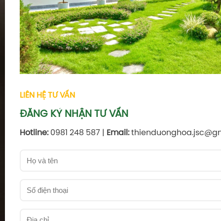
LIÊN HỆ TƯ VẤN
ĐĂNG KÝ NHẬN TƯ VẤN
Hotline:
0981 248 587 |
Email:
thienduonghoa.jsc@g