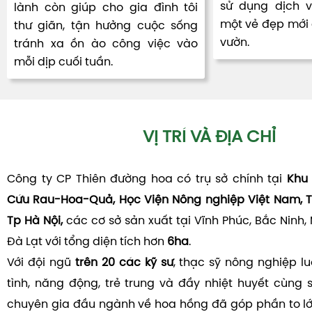
sử dụng dịch 
lành còn giúp cho gia đình tôi
một vẻ đẹp mới đ
thư giãn, tận hưởng cuộc sống
vườn.
tránh xa ồn ào công việc vào
mỗi dịp cuối tuần.
VỊ TRÍ VÀ ĐỊA CHỈ
Công ty CP Thiên đường hoa có trụ sở chính tại
Khu 
Cứu Rau-Hoa-Quả, Học Viện Nông nghiệp Việt Nam, T
Tp Hà Nội,
các cơ sở sản xuất tại Vĩnh Phúc, Bắc Ninh,
Đà Lạt với tổng diện tích hơn
6ha
.
Với đội ngũ
trên 20 các kỹ sư
, thạc sỹ nông nghiệp l
tình, năng động, trẻ trung và đầy nhiệt huyết cùng 
chuyên gia đầu ngành về hoa hồng đã góp phần to l