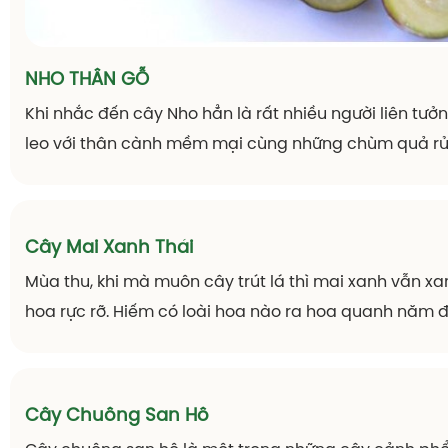
nhà.
Hoa Ngọc Hân
Ngọc hân hay còn gọi là lưu ly, violet nhật, bâng khu
vẫn là em đó!! Hoa Ngọc Hân với vẻ đẹp nhẹ nhàng, 
đến sự thanh thoát và duyên dáng như sắc đẹp của 
đang tuổi xuân thì.
Hoa Giấy
Hoa giấy là một loại cây được trồng rất phổ biến tại
giấy có tên khoa học là Bougainvillea.
Bàng Cẩm Thạch