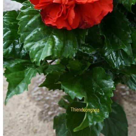
Là cây thân thấp có chiều cao trung bình từ 30-40 cm.
Dâm Bụt Lùn là sẽ là loại hoa làm nổi bật không gian
bạn có một khu vườn đẹp như mơ!
Mọi thắc mắc xin vui lòng liên hệ Ths. Lê Thị Thu
0962876869 để được tư vấn chi tiết.
Hoặc truy cập wedsite: http://thienduonghoa.com.vn
Hoặc pages/ face
https://www.facebook.com/thienduonghoa.com.vn
https://www.facebook.com/hangrub