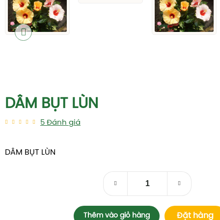
THÔNG TIN CHI TIẾT
DÂM BỤT LÙN
Cây Dâm Bụt Lùn giống như cái tên của nó là cây thân
trồng trong chậu hoặc ngoài vườn. Nếu bạn đang tìm 
làm nổi bật khu vườn xinh của mình thì chắc chắn rằ
là sự lựa chọn hàng đầu của bạn.
Dâm Bụt Lùn là cây ưa sáng, nếu không đủ ánh sáng
bông nhỏ, và nhạt màu.
Vậy Dâm Bụt Lùn có những đặc tính ra sao? Đây chắ
của các fan yêu hoa.
+ Là cây thân thấp có chiều cao trung bình từ 30-40 c
+ Hoa lớn, có nhiều màu : trắng, vàng, xanh, hồng, đỏ
nhiều nhất là vào mùa hạ và thu. Kích thước mỗi bông
cm.