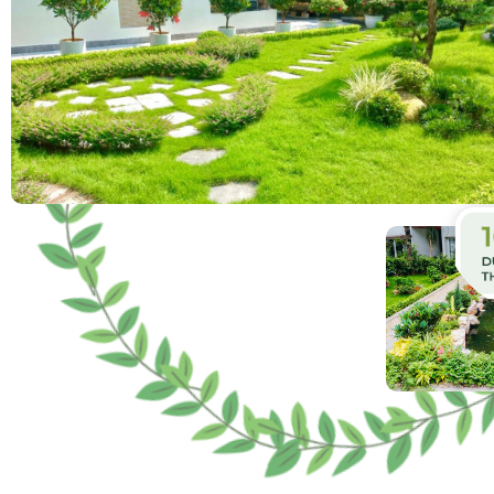
DỊCH VỤ CUNG CẤP
Dịch Vụ Của Chúng Tôi
Chúng tôi không chỉ Thiết kế & Thi công – mà còn đồn
kiến tạo nên một “ngôi nhà xanh” lý tưởng.
DỊCH VỤ
LIÊN HỆ