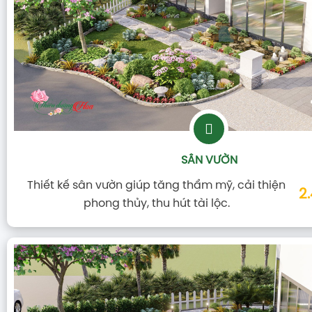
TIỂU CẢNH
Thiết kế tiểu cảnh là cách tạo điểm nhấn xanh,
1
hài hòa cho không gian sống.