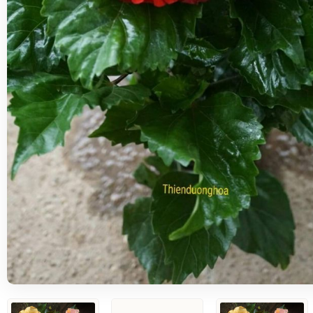
DÂM BỤT LÙN
5
Đánh giá
DÂM BỤT LÙN
Đặt hàng
Thêm vào giỏ hàng