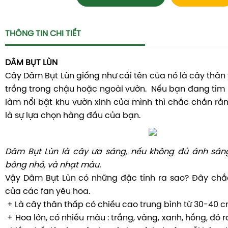
Một số lưu ý khi trồng Dâm Bụt Lùn
+ Dâm Bụt Lùn là cây ưa sáng, nếu không đủ ánh sáng
bông nhỏ, và nhạt màu.
+ Nhiệt độ: là cây ưa mát, rễ ăn nông nên dễ dàng bị
mặt trời gay gắt. Nhiệt độ phù hợp 15-28 độ C.
+ Là cây ưa nước tuy nhiên tưới nhiều quá sẽ bị úng.