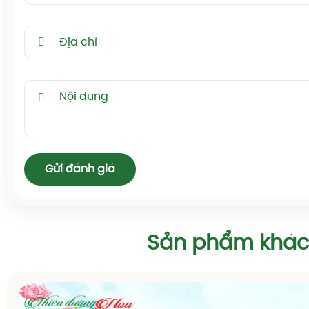
Hoa Giấy Ngũ Sắc
Cùng với sự phát triển của khoa học công nghệ, các kỹ
chiết, ghép trong lĩnh vực cây cảnh cũng được cải tiế