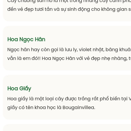
Rất phù hợp trồng ngoài trời nếu như bạn muốn trồn
viên sân vườn, biệt thự, khuôn viên các cơ quan, văn 
Khám Phá Thiên Đường Hoa
Công ty Cổ phần DV & TM Thiên Đường Hoa
là đơn vị h
vực tư vấn, thiết kế và thi công cảnh quan, sân vườn.
Với đội ngũ cán bộ chuyên môn, kinh nghiệm cao, kết 
sư trẻ, năng động, sáng tạo và tràn đầy nhiệt huy
phương châm hoạt động
“ĐẲNG CẤP & KHÁC BIỆT“
, 
đem tới cho khách hàng sự trải nghiệm mới lạ, sự hư
vào thiên nhiên như các khu nghỉ dưỡng cao cấp ngay 
yêu của bạn.
Các dịch vụ và sản phẩm chủ đạo của ch