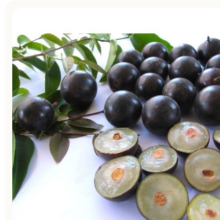
NHO THÂN GỖ
Khi nhắc đến cây Nho hẳn là rất nhiều người liên tư
leo với thân cành mềm mại cùng những chùm quả rủ
Nho thân gỗ sẽ khiến bất cứ ai lần đầu chiêm ngưỡn
ngàng sửng sốt bởi hình dáng khác lạ của nó, với hìn
quả mọc kín trên thân, quả ngon ngọt, giàu dinh dưỡ
Cây Mai Xanh Thái
cho sự sung túc, đủ đầy, hạnh phúc, con cháu sum vầ
Mùa thu, khi mà muôn cây trút lá thì mai xanh vẫn x
hoa rực rỡ. Hiếm có loài hoa nào ra hoa quanh năm 
vậy. Các chị em đã sẵn sàng tân trang lại ban công,
quan ngôi nhà thân yêu mùa lá rụng chưa ạ?
Cây Chuông San Hô
Cây chuông san hô là một trong những cây cảnh ph
đến vẻ đẹp tươi tắn và sự sinh động cho không gian 