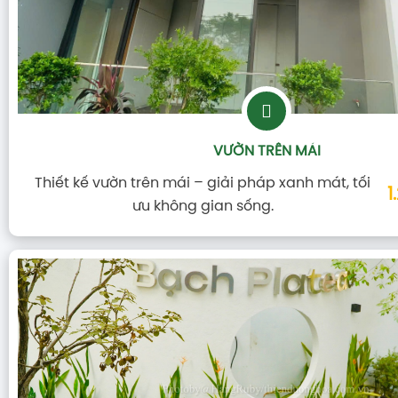
CHĂM SÓC, BẢO DƯỠNG
Chăm sóc, bảo dưỡng cây – giữ không gian luôn
1
xanh, sạch và sinh khí.
Ceo Là Chuyên Gia, Khách Mời Của Kênh