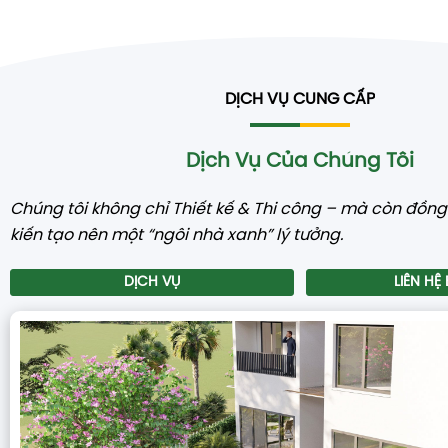
SÂN VƯỜN
Thiết kế sân vườn giúp tăng thẩm mỹ, cải thiện
2
phong thủy, thu hút tài lộc.