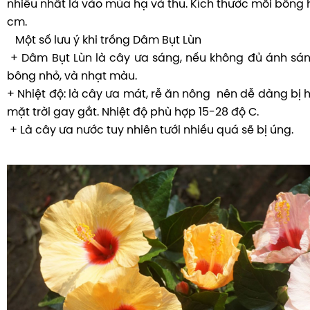
Với vẻ đẹp rực rỡ thu hút của Dâm Bụt Lùn khiến nó 
nữ hoàng hoa ban công, loài hoa rất dễ trưng bày tra
không gian
Ngoài công dụng là bài thuốc dân gian an thần, tẩy 
chữa viêm niêm mạc dạ dày, ruột, đại tiện ra máu, kiết
lở, mộng tinh, đới hạ. Thỳ cây con dùng để trang trí sâ
Với vẻ đẹp rực rỡ thu hút của Dâm Bụt Lùn khiến nó 
nữ hoàng hoa ban công, loài hoa rất dễ trưng bày tra
không gian. Dâm Bụt Lùn được dùng để trang trí ban 
hiên nhà, quán cà phê, nhà hàng, khách sạn,…