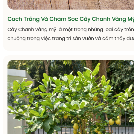
Cây Chanh Vàng Mỹ
Chanh vàng Mỹ là giống cây được ưa chuộng nhất hi
trang trí cảnh quan sân vườn. Cây cho quả màu vàng t
trái, tô điểm cảnh sắc ngôi nhà thêm phần tươi sáng. 
dưới đây hãy cùng Thiên Đường Hoa tìm hiểu thêm v
sóc loại cây, tạo điều kiện để cây sinh trưởng tốt nhất