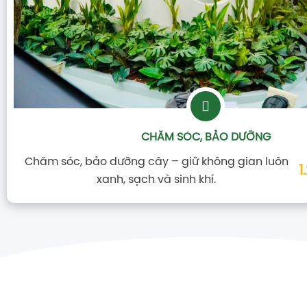
Th.s Lê Thị Thu Hằng là Founder, là chuyên gia khách m
các kênh của VTV, VTC, VOV...