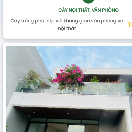
VƯỜN TRÊN MÁI
Thiết kế vườn trên mái – giải pháp xanh mát, tối
1
ưu không gian sống.