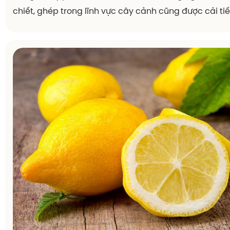
Cách Trồng Và Chăm Sóc Cây Chanh Vàng M
Cây Chanh vàng mỹ là một trong những loại cây trồ
chuộng trong việc trang trí sân vườn và cảm thấy đư
thơm ngon của quả Chanh vàng mỹ trong bữa ăn hà