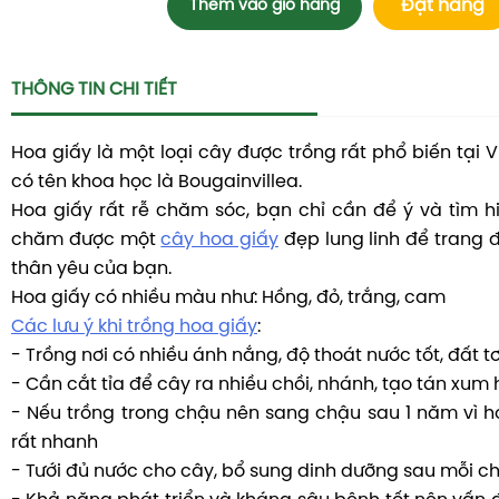
Đặt hàng
Thêm vào giỏ hàng
THÔNG TIN CHI TIẾT
Hoa giấy là một loại cây được trồng rất phổ biến tại 
có tên khoa học là Bougainvillea.
Hoa giấy rất rễ chăm sóc, bạn chỉ cần để ý và tìm hi
chăm được một
cây hoa giấy
đẹp lung linh để trang 
thân yêu của bạn.
Hoa giấy có nhiều màu như: Hồng, đỏ, trắng, cam
Các lưu ý khi trồng hoa giấy
:
- Trồng nơi có nhiều ánh nắng, độ thoát nước tốt, đất tơ
- Cần cắt tỉa để cây ra nhiều chồi, nhánh, tạo tán xum
- Nếu trồng trong chậu nên sang chậu sau 1 năm vì ho
rất nhanh
- Tưới đủ nước cho cây, bổ sung dinh dưỡng sau mỗi c