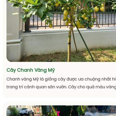
Cây Chanh Vàng Mỹ
Chanh vàng Mỹ là giống cây được ưa chuộng nhất hi
trang trí cảnh quan sân vườn. Cây cho quả màu vàng t
trái, tô điểm cảnh sắc ngôi nhà thêm phần tươi sáng. 
dưới đây hãy cùng Thiên Đường Hoa tìm hiểu thêm v
sóc loại cây, tạo điều kiện để cây sinh trưởng tốt nhất