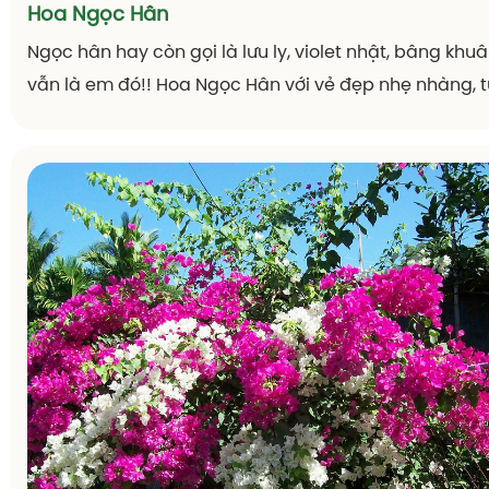
Hoa Ngọc Hân
Ngọc hân hay còn gọi là lưu ly, violet nhật, bâng khu
vẫn là em đó!! Hoa Ngọc Hân với vẻ đẹp nhẹ nhàng, 
đến sự thanh thoát và duyên dáng như sắc đẹp của 
đang tuổi xuân thì.