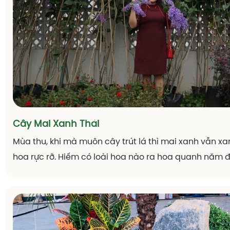
Cây Mai Xanh Thái
Mùa thu, khi mà muôn cây trút lá thì mai xanh vẫn x
hoa rực rỡ. Hiếm có loài hoa nào ra hoa quanh năm 
vậy. Các chị em đã sẵn sàng tân trang lại ban công,
quan ngôi nhà thân yêu mùa lá rụng chưa ạ?