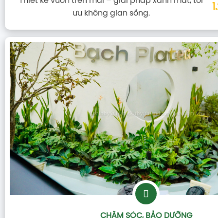
Thiết kế vườn trên mái – giải pháp xanh mát, tối
1
ưu không gian sống.
CHĂM SÓC, BẢO DƯỠNG