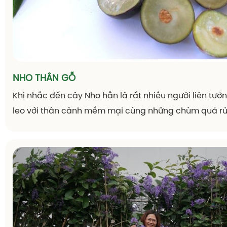
NHO THÂN GỖ
Khi nhắc đến cây Nho hẳn là rất nhiều người liên tư
leo với thân cành mềm mại cùng những chùm quả rủ
Nho thân gỗ sẽ khiến bất cứ ai lần đầu chiêm ngưỡn
ngàng sửng sốt bởi hình dáng khác lạ của nó, với hìn
quả mọc kín trên thân, quả ngon ngọt, giàu dinh dưỡ
cho sự sung túc, đủ đầy, hạnh phúc, con cháu sum vầ