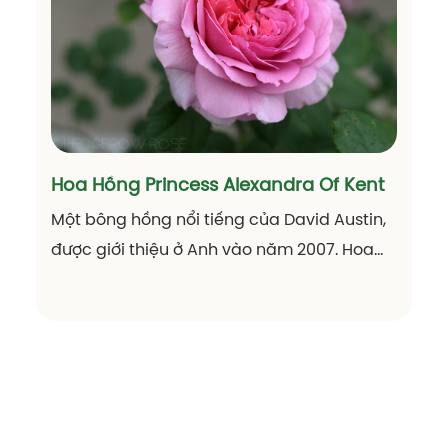
của Vương quốc Anh vào năm 1654. Claire
Austin thuộc đặc tính hoa hồng leo, mang
một vẻ đẹp thuần khiết với màu trắng tinh
khôi và tươi sáng.
Hoa Hồng Princess Alexandra Of Kent
Một bông hồng nổi tiếng của David Austin,
được giới thiệu ở Anh vào năm 2007. Hoa