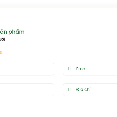
rên 41 cánh, hoa nở khum với nhị hoa nổi bật, hoa nở thà
 sản phẩm
ưới