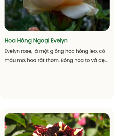
Hoa Hồng Ngoại Evelyn
Evelyn rose, là một giống hoa hồng leo, có
màu mơ, hoa rất thơm. Bông hoa to và dẹp,
có đường kính tầm 7,5cm, mỗi bông hoa có