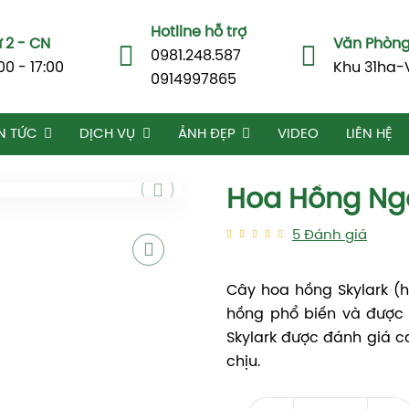
Hotline hỗ trợ
 2 - CN
Văn Phòng 
0981.248.587
00 - 17:00
Khu 31ha-
0914997865
N TỨC
DỊCH VỤ
ẢNH ĐẸP
VIDEO
LIÊN HỆ
Hoa Hồng Ngo
5
Đánh giá
Cây hoa hồng Skylark (h
hồng phổ biến và được 
Skylark được đánh giá 
chịu.