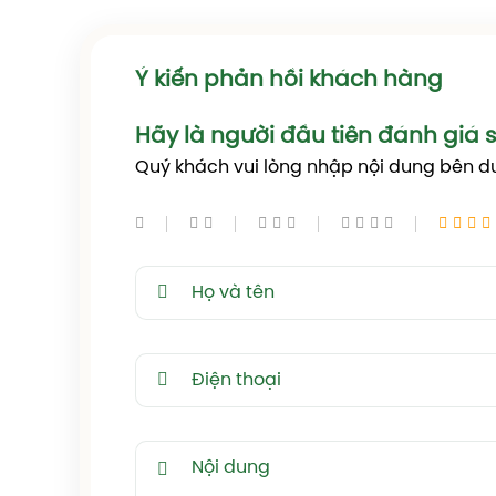
- Khả năng kháng bệnh: Cao
- Độ lặp hoa: Tốt
- Hoa: Hoa trung bình, mỗi hoa có trung bình t
Dưới đây là một số hình ảnh của Skylark rose:
Ý kiến phản hồi khách hàng
Hãy là người đầu tiên đánh giá
Quý khách vui lòng nhập nội dung bên d