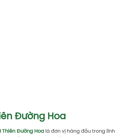
không có trong khu vườn nhà bạn, đó là
hoa hồng leo Abracadabra.