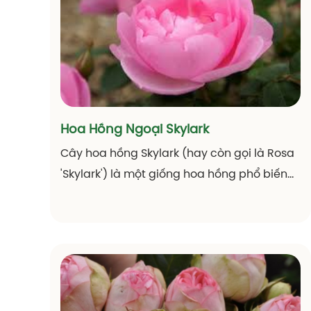
Được đặt theo tên một công chúa Omani
từ yêu cầu của gia đình cô. Nahema thuộc
giống hoa hồng leo với khả năng sinh
trưởng tốt, rất thích hợp để trồng ban công,
leo hàng rào, ….
Hoa Hồng Ngoại Skylark
Cây hoa hồng Skylark (hay còn gọi là Rosa
'Skylark') là một giống hoa hồng phổ biến