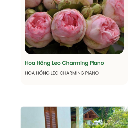
và được yêu thích trong giới yêu hoa. Giống
hoa hồng Skylark được đánh giá cao với
những đặc điểm đẹp và hương thơm dễ
chịu.
Hoa Hồng Leo Charming Piano