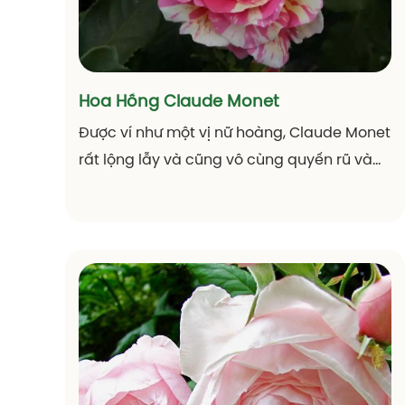
Hoa Hồng Claude Monet
Được ví như một vị nữ hoàng, Claude Monet
rất lộng lẫy và cũng vô cùng quyến rũ và
kiêu sa. Thuộc giống hoa hồng bụi, sở hữu
màu hồng sọc lạ mắt và độc đáo, hương