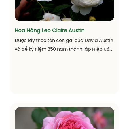
Hoa Hồng Leo Claire Austin
Được lấy theo tên con gái của David Austin
và để kỷ niệm 350 năm thành lập Hiệp ước
Hữu nghị và Thương mại giữa Nữ hoàng
Christina của Thụy Điển và Oliver Cromwell