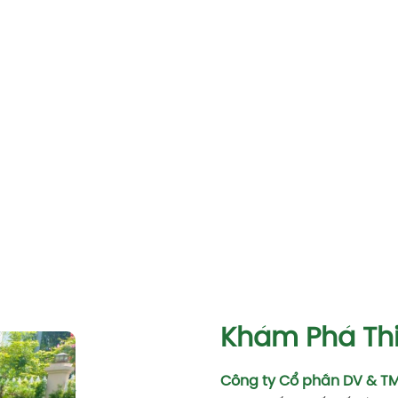
hồng Princess alexandra of Kent với màu
hồng rực rỡ của hàng trăm cánh hoa được
bao bọc bởi lớp cánh bên ngoài màu hồng
nhạt hơn tạo nên tổng thể màu sắc hoàn
hảo cho bộ sưu tập hồng ngoại của bạn.