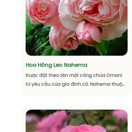
thơm dễ chịu và form hoa đẹp, Claude
Monet thật khiến các giống hồng khác phải
ghen tị và ngưỡng mộ.
Hoa Hồng Leo Nahema