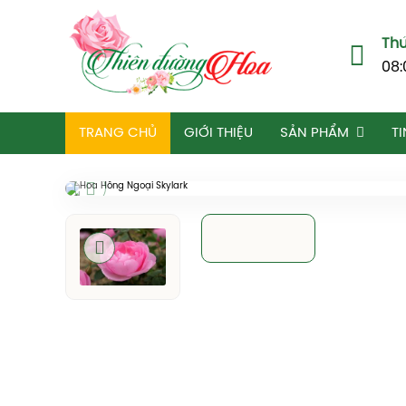
Thứ
08:
TRANG CHỦ
GIỚI THIỆU
SẢN PHẨM
TI