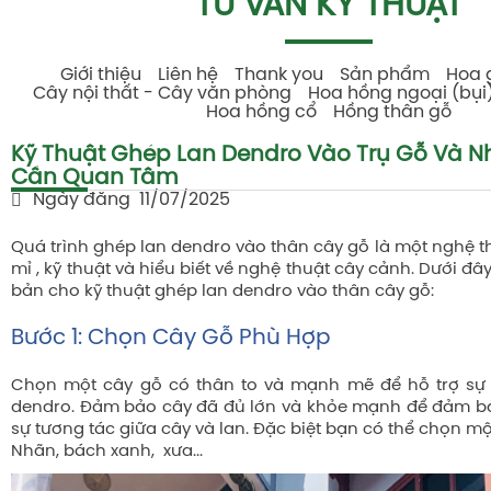
TƯ VẤN KỸ THUẬT
Giới thiệu
Liên hệ
Thank you
Sản phẩm
Hoa 
Cây nội thất - Cây văn phòng
Hoa hồng ngoại (bụi
Hoa hồng cổ
Hồng thân gỗ
Kỹ Thuật Ghép Lan Dendro Vào Trụ Gỗ Và N
Cần Quan Tâm
Ngày đăng
11/07/2025
Quá trình ghép lan dendro vào thân cây gỗ là một nghệ thu
mỉ , kỹ thuật và hiểu biết về nghệ thuật cây cảnh. Dưới đâ
bản cho kỹ thuật ghép lan dendro vào thân cây gỗ:
Bước 1: Chọn Cây Gỗ Phù Hợp
Chọn một cây gỗ có thân to và mạnh mẽ để hỗ trợ sự p
dendro. Đảm bảo cây đã đủ lớn và khỏe mạnh để đảm bả
sự tương tác giữa cây và lan. Đặc biệt bạn có thể chọn mộ
Nhãn, bách xanh, xưa...