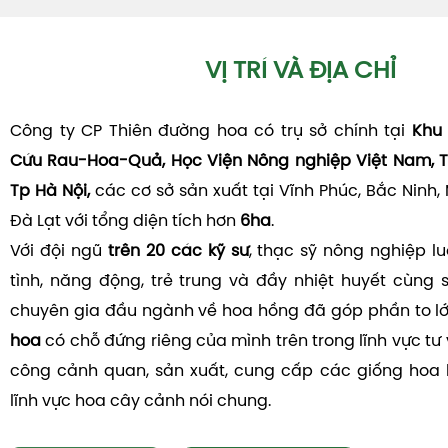
VỊ TRÍ VÀ ĐỊA CHỈ
Công ty CP Thiên đường hoa có trụ sở chính tại
Khu 
Cứu Rau-Hoa-Quả, Học Viện Nông nghiệp Việt Nam, T
Tp Hà Nội,
các cơ sở sản xuất tại Vĩnh Phúc, Bắc Ninh,
Đà Lạt với tổng diện tích hơn
6ha
.
Với đội ngũ
trên 20 các kỹ sư
, thạc sỹ nông nghiệp l
tình, năng động, trẻ trung và đầy nhiệt huyết cùng 
chuyên gia đầu ngành về hoa hồng đã góp phần to l
hoa
có chỗ đứng riêng của mình trên trong lĩnh vực tư v
công cảnh quan, sản xuất, cung cấp các giống hoa 
lĩnh vực hoa cây cảnh nói chung.