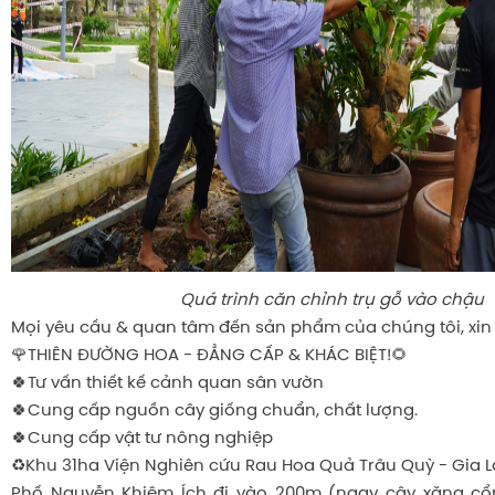
Quá trình căn chỉnh trụ gỗ vào chậu
Mọi yêu cầu & quan tâm đến sản phẩm của chúng tôi, xin 
🌹THIÊN ĐƯỜNG HOA - ĐẲNG CẤP & KHÁC BIỆT!🌻
🍀Tư vấn thiết kế cảnh quan sân vườn
🍀Cung cấp nguồn cây giống chuẩn, chất lượng.
🍀Cung cấp vật tư nông nghiệp
♻️Khu 31ha Viện Nghiên cứu Rau Hoa Quả Trâu Quỳ - Gia L
Phố Nguyễn Khiêm Ích đi vào 200m (ngay cây xăng cổ