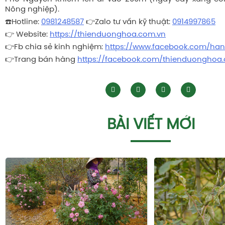
Nông nghiệp).
☎️Hotline:
0981248587
👉Zalo tư vấn kỹ thuật:
0914997865
👉 Website:
https://thienduonghoa.com.vn
👉Fb chia sẻ kinh nghiệm:
https://www.facebook.com/ha
👉Trang bán hàng
https://facebook.com/thienduonghoa
BÀI VIẾT MỚI