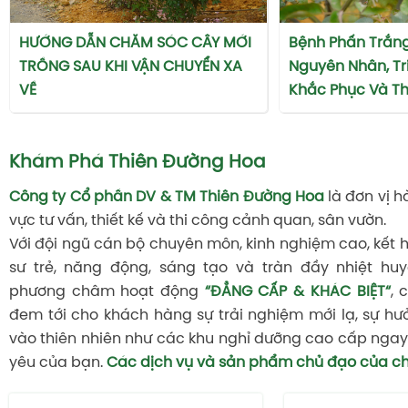
HƯỚNG DẪN CHĂM SÓC CÂY MỚI
Bệnh Phấn Trắng
TRỒNG SAU KHI VẬN CHUYỂN XA
Nguyên Nhân, Tr
VỀ
Khắc Phục Và T
Khám Phá Thiên Đường Hoa
Công ty Cổ phần DV & TM Thiên Đường Hoa
là đơn vị h
vực tư vấn, thiết kế và thi công cảnh quan, sân vườn.
Với đội ngũ cán bộ chuyên môn, kinh nghiệm cao, kết 
sư trẻ, năng động, sáng tạo và tràn đầy nhiệt huy
phương châm hoạt động
“ĐẲNG CẤP & KHÁC BIỆT“
, 
đem tới cho khách hàng sự trải nghiệm mới lạ, sự hư
vào thiên nhiên như các khu nghỉ dưỡng cao cấp ngay 
yêu của bạn.
Các dịch vụ và sản phẩm chủ đạo của ch