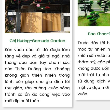
Bác Khoa-T
Chị Hương-Gamuda Garden
Trước đây tôi 
mọc tự nhiên m
Sân vườn của tôi đã được làm
khiến sân vườn t
tăng vẻ đẹp và giá trị ngôi nhà
thẩm mỹ, các ph
thông qua bàn tay chăm sóc
không được uốn 
của Thiên Đường Hoa. Khoảng
mất trật tự cho 
không gian thiên nhiên trong
sử dụng dịch 
lành còn giúp cho gia đình tôi
một vẻ đẹp mới đ
thư giãn, tận hưởng cuộc sống
vườn.
tránh xa ồn ào công việc vào
mỗi dịp cuối tuần.