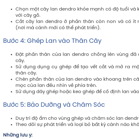
Chọn một cây lan dendro khỏe mạnh có độ tuổi và 
với cây gỗ.
Cắt cây lan dendro ở phần thân còn non và có ít
(nơi mà cành mới có thể phát triển).
Bước 4: Ghép Lan vào Thân Cây
Đặt phần thân của lan dendro chồng lên vùng đã 
cây.
Sử dụng dụng cụ ghép để tạo vết cắt và mở ra mộ
thân cây.
Chèn phần thân của lan dendro vào khoang trên c
mọc của lan đều nhìn về phía trên.
Sử dụng dây ghép hoặc keo ghép để cố định lan vào
Bước 5: Bảo Dưỡng và Chăm Sóc
Duy trì độ ẩm cho vùng ghép và chăm sóc lan dendr
Theo dõi sự phát triển và loại bỏ bất kỳ cành nào 
Những lưu ý: