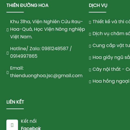
THIÊN ĐƯỜNG HOA
DỊCH VỤ
Khu 31ha, Viện Nghiên Cứu Rau-
Thiết kế và thi
Hoa-Quả, Học Viện Nông nghiệp
Dịch vụ chăm só
Việt Nam.
Cung cấp vật t
Hotline/ Zalo: 0981248587 /
0914997865
Hoa giấy ngũ s
Email:
Cây nội thất - 
thienduonghoa.jsc@gmail.com
Hoa hồng ngoại 
LIÊN KẾT
Kết nối
Facebok