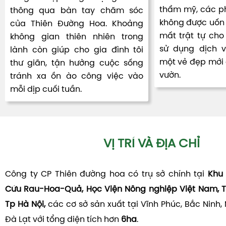
thẩm mỹ, các ph
thông qua bàn tay chăm sóc
không được uốn 
của Thiên Đường Hoa. Khoảng
mất trật tự cho 
không gian thiên nhiên trong
sử dụng dịch 
lành còn giúp cho gia đình tôi
một vẻ đẹp mới đ
thư giãn, tận hưởng cuộc sống
vườn.
tránh xa ồn ào công việc vào
mỗi dịp cuối tuần.
VỊ TRÍ VÀ ĐỊA CHỈ
Công ty CP Thiên đường hoa có trụ sở chính tại
Khu 
Cứu Rau-Hoa-Quả, Học Viện Nông nghiệp Việt Nam, T
Tp Hà Nội,
các cơ sở sản xuất tại Vĩnh Phúc, Bắc Ninh,
Đà Lạt với tổng diện tích hơn
6ha
.