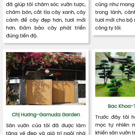
đã giúp tôi chăm sóc vườn tược,
cũng như mang 
chăm bón, cắt tỉa cây xanh, cây
trong lành, cản
cảnh để cây đẹp hơn, tươi mới
tươi mới cho bộ
hơn. Đảm bảo cây phát triển
công ty tôi.
đúng tiến độ.
Bác Khoa-T
Chị Hương-Gamuda Garden
Trước đây tôi 
mọc tự nhiên m
Sân vườn của tôi đã được làm
khiến sân vườn t
tăng vẻ đẹp và giá trị ngôi nhà