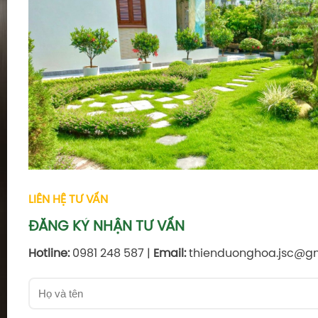
LIÊN HỆ TƯ VẤN
ĐĂNG KÝ NHẬN TƯ VẤN
Hotline:
0981 248 587 |
Email:
thienduonghoa.jsc@g