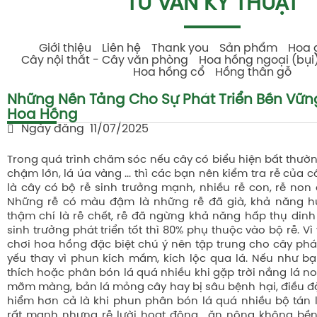
TƯ VẤN KỸ THUẬT
Giới thiệu
Liên hệ
Thank you
Sản phẩm
Hoa 
Cây nội thất - Cây văn phòng
Hoa hồng ngoại (bụi
Hoa hồng cổ
Hồng thân gỗ
Những Nền Tảng Cho Sự Phát Triển Bền Vữ
Hoa Hồng
Ngày đăng
11/07/2025
Trong quá trình chăm sóc nếu cây có biểu hiện bất thườn
chậm lớn, lá úa vàng ... thì các bạn nên kiểm tra rễ của
là cây có bộ rễ sinh trưởng mạnh, nhiều rễ con, rễ non 
Những rễ có màu đậm là những rễ đã già, khả năng h
thậm chí là rễ chết, rễ đã ngừng khả năng hấp thụ di
sinh trưởng phát triển tốt thì 80% phụ thuộc vào bộ rễ. Vì
chơi hoa hồng đặc biệt chú ý nên tậ
p trung cho cây phát
yếu thay vì phun kích mầm, kích lộc qua lá. Nếu như b
thích hoặc phân bón lá quá nhiều khi gặp trời nắng lá non 
mỡm màng, bản lá mỏng cây hay bị sâu bệnh hại, điều đặ
hiểm hơn cả là khi phun phân bón lá quá nhiều bộ tán lá
rất mạnh nhưng rễ lười hoạt động , ăn nông không bền