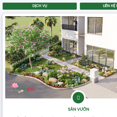
DỊCH VỤ
LIÊN HỆ
SÂN VƯỜN