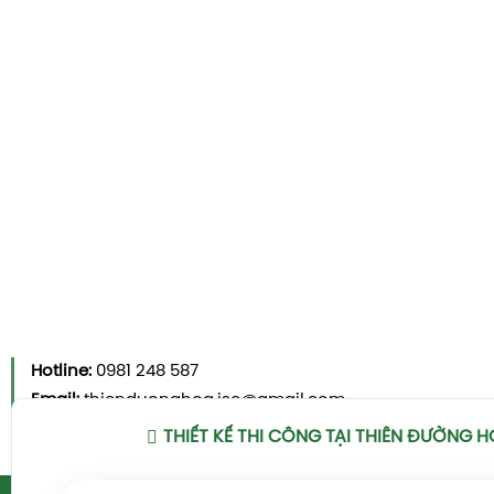
Hotline:
0981 248 587
Email:
thienduonghoa.jsc@gmail.com
Xem Chi Tiết
THIẾT KẾ THI CÔNG TẠI THIÊN ĐƯỜNG 