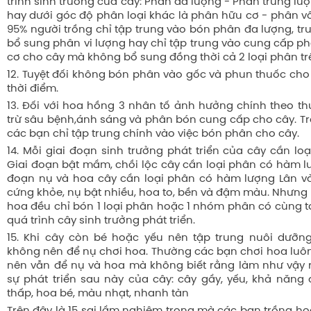
trình sinh trưởng của cây: Phân đa lượng - Phân trung lư
hay dưới góc độ phân loại khác là phân hữu cơ - phân v
95% người trồng chỉ tập trung vào bón phân đa lượng, t
bổ sung phân vi lượng hay chỉ tập trung vào cung cấp p
cơ cho cây mà không bổ sung đồng thời cả 2 loại phân tr
12. Tuyệt đối không bón phân vào gốc và phun thuốc cho
thời điểm.
13. Đối với hoa hồng 3 nhân tố ảnh hưởng chính theo thứ
trừ sâu bệnh,ánh sáng và phân bón cung cấp cho cây. Tr
các bạn chỉ tập trung chính vào việc bón phân cho cây.
14. Mỗi giai đoạn sinh trưởng phát triển của cây cần lo
Giai đoạn bật mầm, chồi lộc cây cần loại phân có hàm l
đoạn nụ và hoa cây cần loại phân có hàm lượng Lân và
cứng khỏe, nụ bật nhiều, hoa to, bền và đậm màu. Nhưng 
hoa đều chỉ bón 1 loại phân hoặc 1 nhóm phân có cùng t
quá trình cây sinh trưởng phát triển.
15. Khi cây còn bé hoặc yếu nên tập trung nuôi dưỡng
không nên để nụ chơi hoa. Thường các bạn chơi hoa luôn 
nên vẫn để nụ và hoa mà không biết rằng làm như vậy 
sự phát triển sau này của cây: cây gầy, yếu, khả năn
thấp, hoa bé, màu nhạt, nhanh tàn