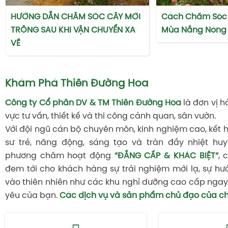
HƯỚNG DẪN CHĂM SÓC CÂY MỚI
Cách Chăm Sóc 
TRỒNG SAU KHI VẬN CHUYỂN XA
Mùa Nắng Nóng
VỀ
Khám Phá Thiên Đường Hoa
Công ty Cổ phần DV & TM Thiên Đường Hoa
là đơn vị h
vực tư vấn, thiết kế và thi công cảnh quan, sân vườn.
Với đội ngũ cán bộ chuyên môn, kinh nghiệm cao, kết 
sư trẻ, năng động, sáng tạo và tràn đầy nhiệt huy
phương châm hoạt động
“ĐẲNG CẤP & KHÁC BIỆT“
, 
đem tới cho khách hàng sự trải nghiệm mới lạ, sự hư
vào thiên nhiên như các khu nghỉ dưỡng cao cấp ngay 
yêu của bạn.
Các dịch vụ và sản phẩm chủ đạo của ch