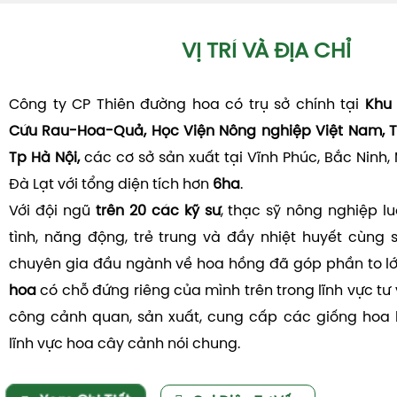
VỊ TRÍ VÀ ĐỊA CHỈ
Công ty CP Thiên đường hoa có trụ sở chính tại
Khu 
Cứu Rau-Hoa-Quả, Học Viện Nông nghiệp Việt Nam, T
Tp Hà Nội,
các cơ sở sản xuất tại Vĩnh Phúc, Bắc Ninh,
Đà Lạt với tổng diện tích hơn
6ha
.
Với đội ngũ
trên 20 các kỹ sư
, thạc sỹ nông nghiệp l
tình, năng động, trẻ trung và đầy nhiệt huyết cùng 
chuyên gia đầu ngành về hoa hồng đã góp phần to l
hoa
có chỗ đứng riêng của mình trên trong lĩnh vực tư v
công cảnh quan, sản xuất, cung cấp các giống hoa 
lĩnh vực hoa cây cảnh nói chung.