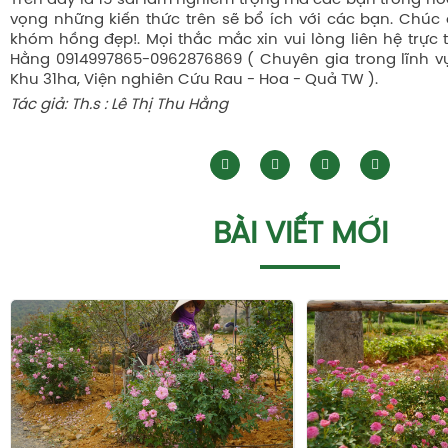
Trên đây là 15 sai lầm nghiêm trọng mà các bạn trồng ho
vọng những kiến thức trên sẽ bổ ích với các bạn. Chú
khóm hồng đẹp!. Mọi thắc mắc xin vui lòng liên hệ trực ti
Hằng 0914997865-0962876869 ( Chuyên gia trong lĩnh v
Khu 31ha, Viện nghiên Cứu Rau - Hoa - Quả TW ).
Tác giả: Th.s : Lê Thị Thu Hằng
BÀI VIẾT MỚI