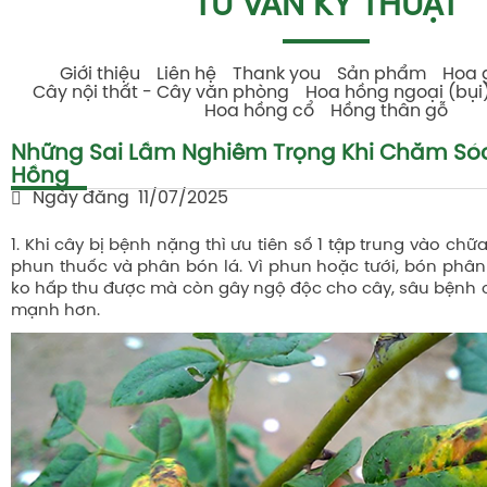
TƯ VẤN KỸ THUẬT
Giới thiệu
Liên hệ
Thank you
Sản phẩm
Hoa 
Cây nội thất - Cây văn phòng
Hoa hồng ngoại (bụi
Hoa hồng cổ
Hồng thân gỗ
Những Sai Lầm Nghiêm Trọng Khi Chăm Só
Hồng
Ngày đăng
11/07/2025
1. Khi cây bị bệnh nặng thì ưu tiên số 1 tập trung vào chữ
phun thuốc và phân bón lá. Vì phun hoặc tưới, bón phâ
ko hấp thu được mà còn gây ngộ độc cho cây, sâu bệnh có
mạnh hơn.