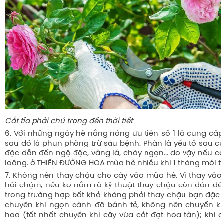
Cắt tỉa phải chú trọng đến thời tiết
6. Với những ngày hè nắng nóng ưu tiên số 1 là cung cấ
sau đó là phun phòng trừ sâu bệnh. Phân là yếu tố sau c
đặc dẫn đến ngộ độc, vàng lá, cháy ngọn... do vậy nếu c
loãng. ở THIÊN ĐƯỜNG HOA mùa hè nhiều khi 1 tháng mới tư
7. Không nên thay chậu cho cây vào mùa hè. Vì thay v
hồi chậm, nếu ko nắm rõ kỹ thuật thay chậu còn dẫn đ
trong trường hợp bất khả kháng phải thay chậu bạn đặc b
chuyển khi ngọn cành đã bánh tẻ, không nên chuyển k
hoa (tốt nhất chuyển khi cây vừa cắt đợt hoa tàn); khi