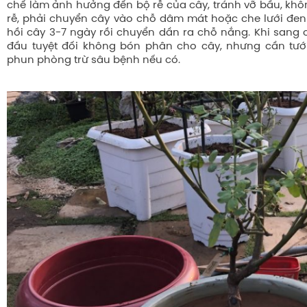
chế làm ảnh hưởng đến bộ rễ của cây, tránh vỡ bầu, khô
rễ, phải chuyển cây vào chỗ dâm mát hoặc che lưới đe
hồi cây 3-7 ngày rồi chuyển dần ra chỗ nắng. Khi sang 
đầu tuyệt đối không bón phân cho cây, nhưng cần tướ
phun phòng trừ sâu bệnh nếu có.