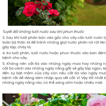
Tuyết đối không tưới nước sau khi phun thuốc
3. Sau khi tưới phân bón vào gốc cho cây cần tưới nước lạ
toàn bộ thân lá để tránh những giọt nước phân rơi rớt lên
gây táp, cháy lá.
4. Ko tưới phân, tưới nước hoặc phun thuốc vào ban đê
bệnh cho cây.
5. Không nên cắt tỉa vào những ngày mưa hay những n
cắt tỉa cành vào những ngày nắng gắt sẽ gây táp ngọn, 
đến sự bật mầm của cây còn nếu cắt tỉa vào ngày mư
bệnh rất dễ dàng xâm nhập qua vết cắt. Vì Vậy tốt nhất 
những ngày nắng ráo, có thể sáng sớm hoặc chiều mát.