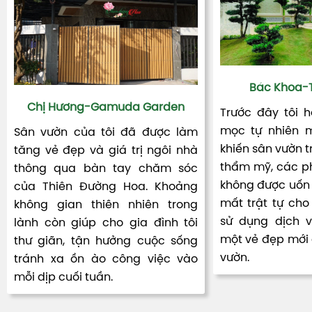
Bác Khoa-T
Chị Hương-Gamuda Garden
Trước đây tôi 
mọc tự nhiên m
Sân vườn của tôi đã được làm
khiến sân vườn t
tăng vẻ đẹp và giá trị ngôi nhà
thẩm mỹ, các ph
thông qua bàn tay chăm sóc
không được uốn 
của Thiên Đường Hoa. Khoảng
mất trật tự cho 
không gian thiên nhiên trong
sử dụng dịch 
lành còn giúp cho gia đình tôi
một vẻ đẹp mới đ
thư giãn, tận hưởng cuộc sống
vườn.
tránh xa ồn ào công việc vào
mỗi dịp cuối tuần.