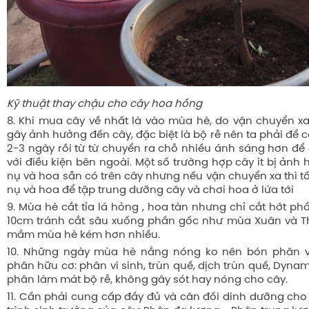
Kỹ thuật thay chậu cho cây hoa hồng
8. Khi mua cây về nhất là vào mùa hè, do vận chuyển xa
gây ảnh hưởng đến cây, đặc biệt là bộ rễ nên ta phải để
2-3 ngày rồi từ từ chuyển ra chỗ nhiều ánh sáng hơn để 
với điều kiện bên ngoài. Một số trường hợp cây ít bị ảnh 
nụ và hoa sẵn có trên cây nhưng nếu vận chuyển xa thì t
nụ và hoa để tập trung dưỡng cây và chơi hoa ở lứa tới
9. Mùa hè cắt tỉa lá hỏng , hoa tàn nhưng chỉ cắt hớt p
10cm tránh cắt sâu xuống phần gốc như mùa Xuân và Th
mầm mùa hè kém hơn nhiều.
10. Những ngày mùa hè nắng nóng ko nên bón phân 
phân hữu cơ: phân vi sinh, trùn quế, dịch trùn quế, Dynami
phân làm mát bộ rễ, không gây sót hay nóng cho cây.
11. Cần phải cung cấp đầy đủ và cân đối dinh dưỡng cho