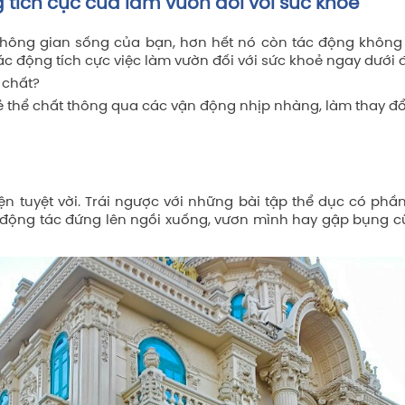
 tích cực của làm vườn đối với sức khỏe
không gian sống của bạn, hơn hết nó còn tác động không 
 động tích cực việc làm vườn đối với sức khoẻ ngay dưới 
 chất?
 thể chất thông qua các vận động nhịp nhàng, làm thay đổ
 tuyệt vời. Trái ngược với những bài tập thể dục có phầ
 động tác đứng lên ngồi xuống, vươn mình hay gập bụng c