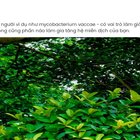
n người ví dụ như mycobacterium vaccae - có vai trò làm gi
 trồng cũng phần nào làm gia tăng hệ miễn dịch của bạn.