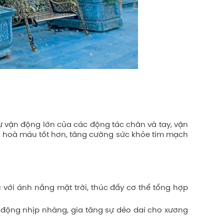
ự vận động lớn của các động tác chân và tay, vận
ều hoà máu tốt hơn, tăng cường sức khỏe tim mạch
c với ánh nắng mặt trời, thúc đẩy cơ thể tổng hợp
 động nhịp nhàng, gia tăng sự dẻo dai cho xương