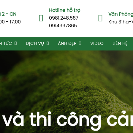
Hotline hỗ trợ
 2 - CN
Văn Phòng 
0981.248.587
00 - 17:00
Khu 31ha-
0914997865
N TỨC
DỊCH VỤ
ẢNH ĐẸP
VIDEO
LIÊN HỆ
ế và thi công c