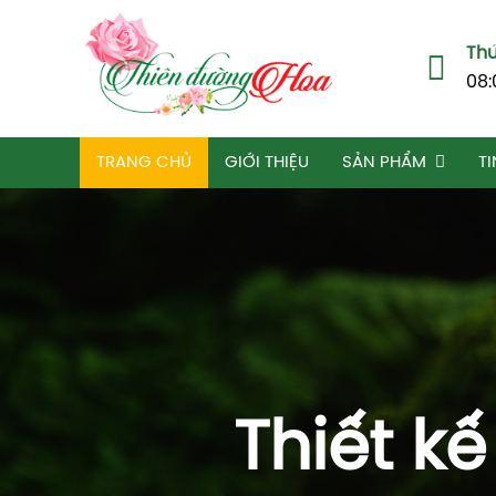
Thứ
08:
TRANG CHỦ
GIỚI THIỆU
SẢN PHẨM
TI
Thiết k