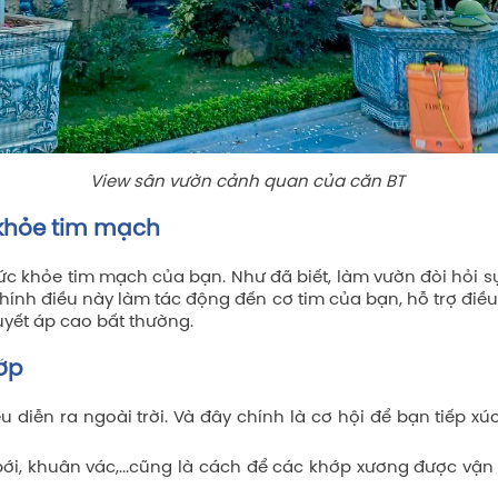
View sân vườn cảnh quan của căn BT
 khỏe tim mạch
ức khỏe tim mạch của bạn. Như đã biết, làm vườn đòi hỏi s
hính điều này làm tác động đến cơ tim của bạn, hỗ trợ đi
uyết áp cao bất thường.
ớp
 diễn ra ngoài trời. Và đây chính là cơ hội để bạn tiếp xú
ới, khuân vác,...cũng là cách để các khớp xương được vận