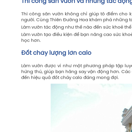
Thi công sân vườn và những tác động
Thi công sân vườn không chỉ giúp tô điểm cho 
người. Cùng Thiên Đường Hoa khám phá những tác
Làm vườn tác động như thế nào đến sức khoẻ thể
Làm vườn tạo điều kiện để bạn nâng cao sức khoẻ
học hơn.
Đốt cháy lượng lớn calo
Làm vườn được ví như một phương pháp tập luyện
hứng thú, giúp bạn hăng say vận động hơn. Các
đến hiệu quả đốt cháy calo đáng mong đợi.