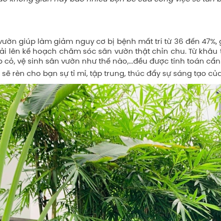
ườn giúp làm giảm nguy cơ bị bệnh mất trí từ 36 đến 47%, 
ải lên kế hoạch chăm sóc sân vườn thật chỉn chu. Từ khâu t
 cỏ, vệ sinh sân vườn như thế nào,...đều được tính toán cẩn
ẽ rèn cho bạn sự tỉ mỉ, tập trung, thúc đẩy sự sáng tạo củ