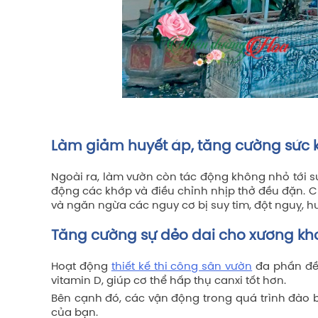
Làm giảm huyết áp, tăng cường sức
Ngoài ra, làm vườn còn tác động không nhỏ tới s
động các khớp và điều chỉnh nhịp thở đều đặn. C
và ngăn ngừa các nguy cơ bị suy tim, đột nguỵ, h
Tăng cường sự dẻo dai cho xương kh
Hoạt động
thiết kế thi công sân vườn
đa phần đều
vitamin D, giúp cơ thể hấp thụ canxi tốt hơn.
Bên cạnh đó, các vận động trong quá trình đào b
của bạn.